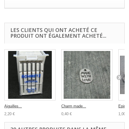
LES CLIENTS QUI ONT ACHETÉ CE
PRODUIT ONT ÉGALEMENT ACHETÉ...
Aiguilles...
Charm made...
Epingle
2,20 €
0,40 €
1,00 €