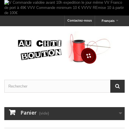
Contactez-nous
Français
Panier
(vide)