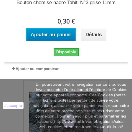
Bouton chemise nacre Tahiti N°3 grise 11mm
0,30 €
Ajouter au panier
Détails
Disponible
Ajouter au comparateur
En poursuivant votre navigation sur ce site, vous
devez accepter l’utilisation et l'écriture de Cookies
sur votre appareil connecté. Ces Cookies (petits
fichiers texte) permettent de suivre votre
J'accepte
navigation, actualiser votre panier, vous reconnaitre
lors de votre prochaine visite et sécuriser votre
connexion. Pour en savoir plus et paramétrer les
traceurs: http://www.cnil.fr/vos-obligations/sites-
web-cookies-et-autres-traceurs/que-dit-la-loi/