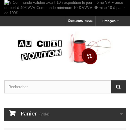
Contactez-nous
Français
Panier
(vide)