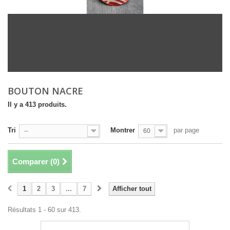
BOUTON NACRE
Il y a 413 produits.
Tri
Montrer
par page
--
60
Comparer (
0
)
1
2
3
...
7
Afficher tout
Résultats 1 - 60 sur 413.