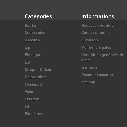
Catégories
Informations
Bouton
Nouveaux produits
Nouveautés
Contactez-nous
Mercerie
Livraison
Zip
Mentions légales
Elastique
Conditions générales de
vente
Lot
A propos
Croquet & Biais
Paiement sécurisé
Galon ruban
sitemap
Passepoil
Velcro
Création
Fil
Fin de série