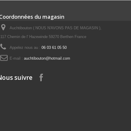
Coordonnées du magasin
Auchtibouton ( NOUS N'AVONS PAS DE MAGASIN ),
117 Chemin de l' Hazewinde 59270 Berthen France
Appelez nous au :
06 03 61 05 50
E-mail :
auchtibouton@hotmail.com
Nous suivre