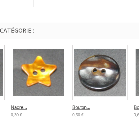
CATÉGORIE :
Nacre...
Bouton...
Bo
0,30 €
0,50 €
0,