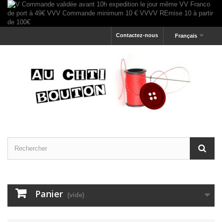
Contactez-nous
Français
Panier
(vide)