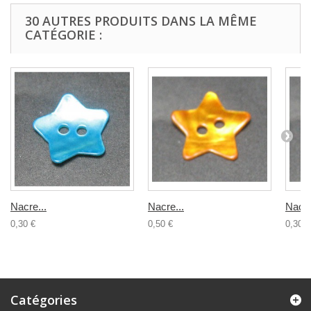
30 AUTRES PRODUITS DANS LA MÊME
CATÉGORIE :
Nacre...
Nacre...
Nacre
0,30 €
0,50 €
0,30 €
Catégories