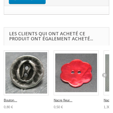
LES CLIENTS QUI ONT ACHETÉ CE
PRODUIT ONT ÉGALEMENT ACHETÉ...
Bouton...
Nacre fleur...
Nacre
0,80 €
0,50 €
1,30 €