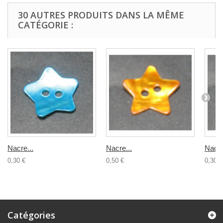
30 AUTRES PRODUITS DANS LA MÊME
CATÉGORIE :
Nacre...
Nacre...
Nacre
0,30 €
0,50 €
0,30 €
Catégories