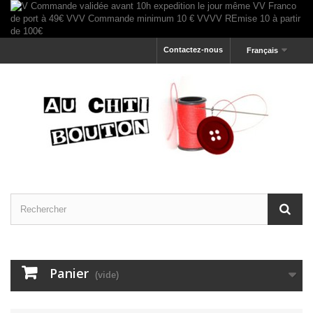
Contactez-nous
Français
Panier
(vide)