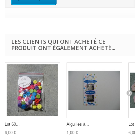
LES CLIENTS QUI ONT ACHETÉ CE
PRODUIT ONT ÉGALEMENT ACHETÉ...
Lot 60...
Aiguilles à...
Lot 20
6,00 €
1,00 €
6,00 €