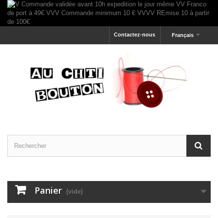
Contactez-nous
Français
Panier
(vide)