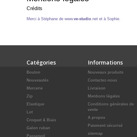
Crédits
Merci à Stéphane de
www.
ve-studio
.net et à Sophie.
Catégories
Informations
Bouton
Nouveaux produits
Nouveautés
Contactez-nous
Mercerie
Livraison
Zip
Mentions légales
Elastique
Conditions générales de
vente
Lot
A propos
Croquet & Biais
Paiement sécurisé
Galon ruban
sitemap
Passepoil