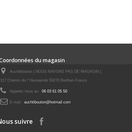
Coordonnées du magasin
Auchtibouton ( NOUS N'AVONS PAS DE MAGASIN ),
117 Chemin de l' Hazewinde 59270 Berthen France
Appelez nous au :
06 03 61 05 50
E-mail :
auchtibouton@hotmail.com
Nous suivre