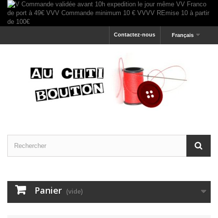
Contactez-nous
Français
Panier
(vide)