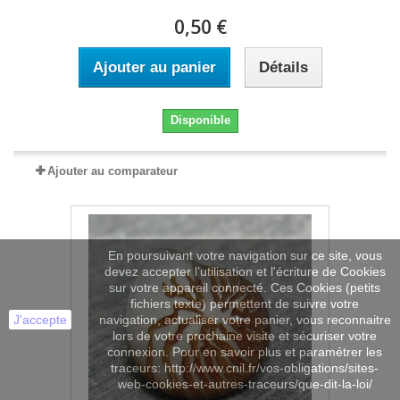
0,50 €
Ajouter au panier
Détails
Disponible
Ajouter au comparateur
En poursuivant votre navigation sur ce site, vous
devez accepter l’utilisation et l'écriture de Cookies
sur votre appareil connecté. Ces Cookies (petits
fichiers texte) permettent de suivre votre
J'accepte
navigation, actualiser votre panier, vous reconnaitre
lors de votre prochaine visite et sécuriser votre
connexion. Pour en savoir plus et paramétrer les
traceurs: http://www.cnil.fr/vos-obligations/sites-
web-cookies-et-autres-traceurs/que-dit-la-loi/