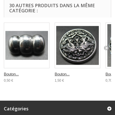
30 AUTRES PRODUITS DANS LA MÊME
CATÉGORIE :
Bouton...
Bouton...
Bouto
0,50 €
1,50 €
0,70 €
Catégories