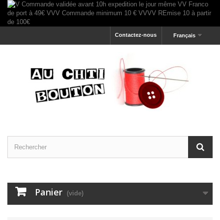
Contactez-nous
Français
Panier
(vide)