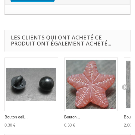
LES CLIENTS QUI ONT ACHETÉ CE
PRODUIT ONT ÉGALEMENT ACHETÉ...
Bouton oeil...
Bouton...
Bouton
0,30 €
0,30 €
2,00 €