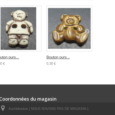
uton ours...
Bouton ours...
Bouton...
30 €
0,30 €
0,30 €
Coordonnées du magasin
Auchtibouton ( NOUS N'AVONS PAS DE MAGASIN ),