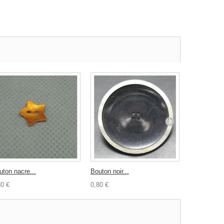
uton nacre...
Bouton noir...
Bouton...
30 €
0,80 €
0,30 €