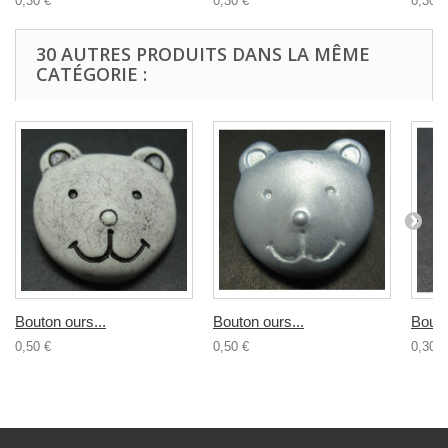
0,30 €
0,30 €
0,30 €
30 AUTRES PRODUITS DANS LA MÊME
CATÉGORIE :
Bouton ours...
Bouton ours...
Bouto
0,50 €
0,50 €
0,30 €