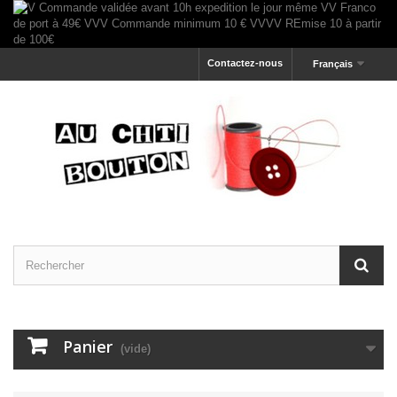
Contactez-nous
Français
Panier
(vide)