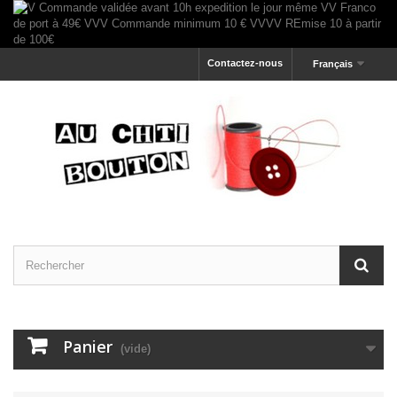
Contactez-nous
Français
Panier
(vide)