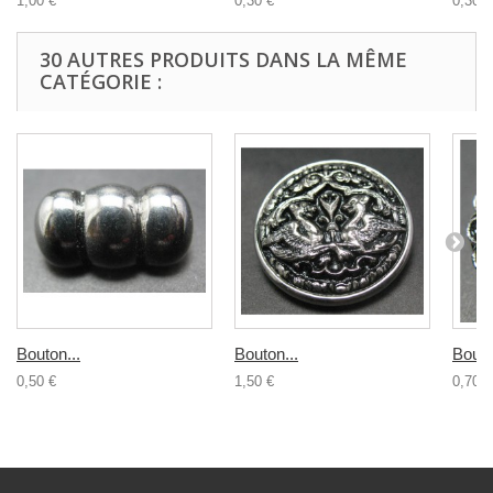
1,00 €
0,30 €
0,30 €
30 AUTRES PRODUITS DANS LA MÊME
CATÉGORIE :
Bouton...
Bouton...
Bouto
0,50 €
1,50 €
0,70 €