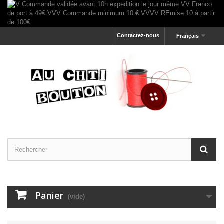
Contactez-nous
Français
Panier
(vide)