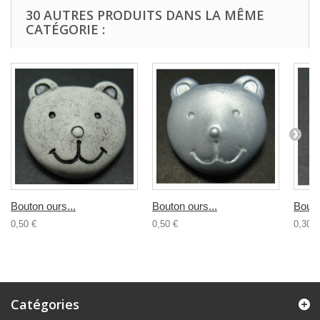
30 AUTRES PRODUITS DANS LA MÊME
CATÉGORIE :
Bouton ours...
Bouton ours...
Bouto
0,50 €
0,50 €
0,30 €
Catégories