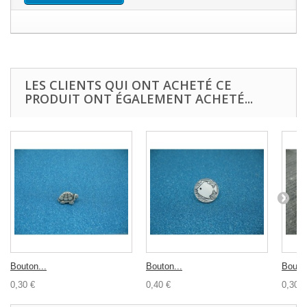
LES CLIENTS QUI ONT ACHETÉ CE
PRODUIT ONT ÉGALEMENT ACHETÉ...
Bouton...
Bouton...
Bouton
0,30 €
0,40 €
0,30 €