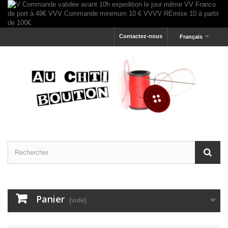
Contactez-nous
Français
Panier
(vide)