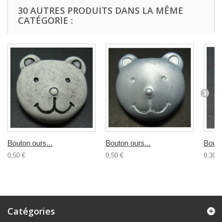
30 AUTRES PRODUITS DANS LA MÊME
CATÉGORIE :
Bouton ours...
Bouton ours...
Bouto
0,50 €
0,50 €
0,30 €
Catégories