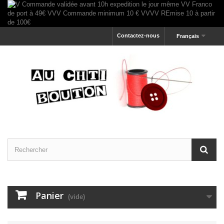
Contactez-nous
Français
Panier
(vide)