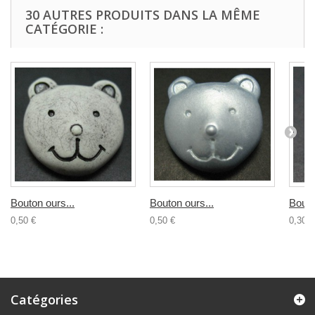
30 AUTRES PRODUITS DANS LA MÊME
CATÉGORIE :
Bouton ours...
Bouton ours...
Bouto
0,50 €
0,50 €
0,30 €
Catégories