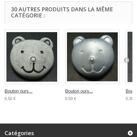
30 AUTRES PRODUITS DANS LA MÊME
CATÉGORIE :
Bouton ours...
Bouton ours...
Bouto
0,50 €
0,50 €
0,30 €
Catégories