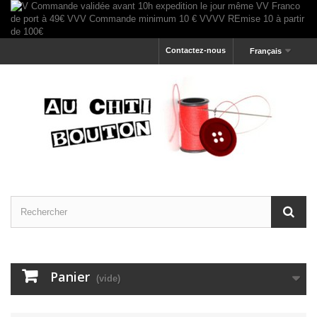
Contactez-nous
Français
Panier
(vide)