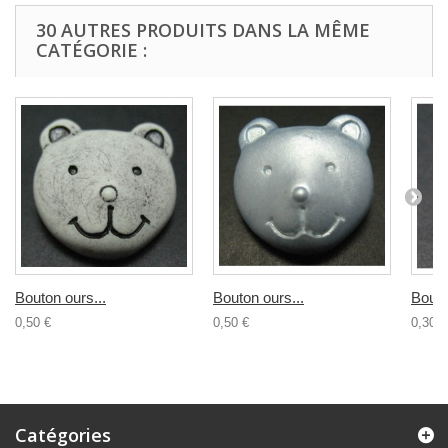
30 AUTRES PRODUITS DANS LA MÊME
CATÉGORIE :
Bouton ours...
Bouton ours...
Bouto
0,50 €
0,50 €
0,30 €
Catégories