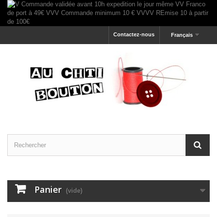
Contactez-nous
Français
Panier
(vide)