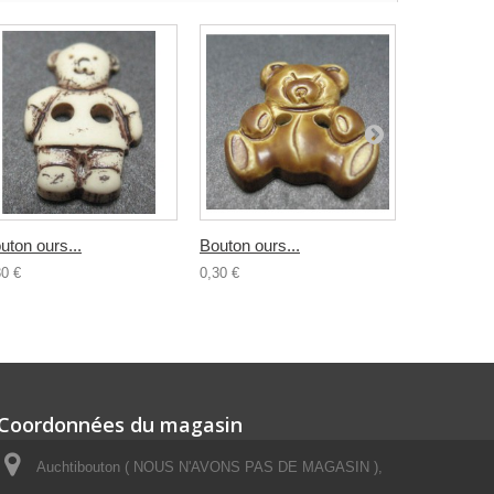
uton ours...
Bouton ours...
Bouton...
30 €
0,30 €
0,30 €
Coordonnées du magasin
Auchtibouton ( NOUS N'AVONS PAS DE MAGASIN ),