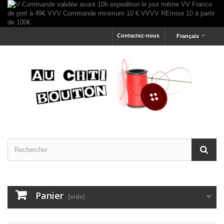
Contactez-nous
Français
Panier
(vide)