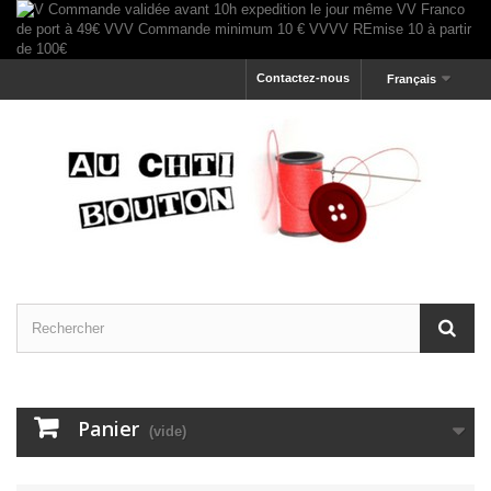
Contactez-nous
Français
Panier
(vide)