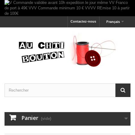
Contactez-nous
Français
Panier
(vide)