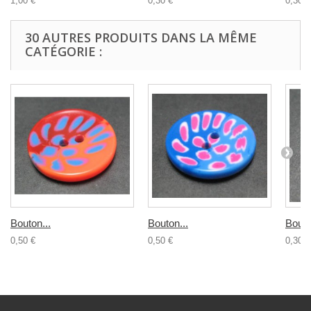
1,00 €
0,30 €
0,30 €
30 AUTRES PRODUITS DANS LA MÊME
CATÉGORIE :
Bouton...
Bouton...
Bouto
0,50 €
0,50 €
0,30 €