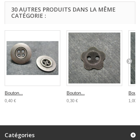
30 AUTRES PRODUITS DANS LA MÊME
CATÉGORIE :
Bouton...
Bouton...
Bouto
0,40 €
0,30 €
1,00 €
Catégories