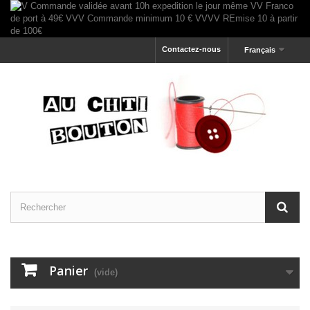
Contactez-nous
Français
Panier
(vide)