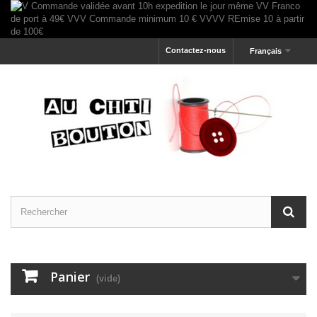
Contactez-nous
Français
Panier
(vide)