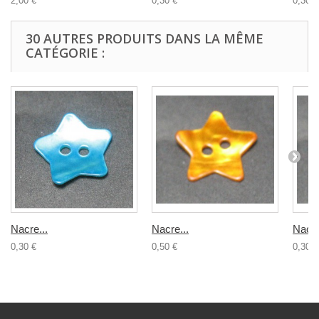
2,00 €
0,30 €
0,30 €
30 AUTRES PRODUITS DANS LA MÊME
CATÉGORIE :
Nacre...
Nacre...
Nacre
0,30 €
0,50 €
0,30 €