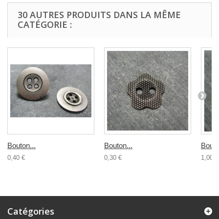
30 AUTRES PRODUITS DANS LA MÊME
CATÉGORIE :
Bouton...
Bouton...
Bouto
0,40 €
0,30 €
1,00 €
Catégories