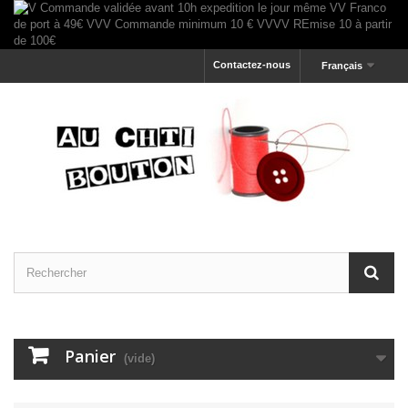
Contactez-nous
Français
Panier
(vide)