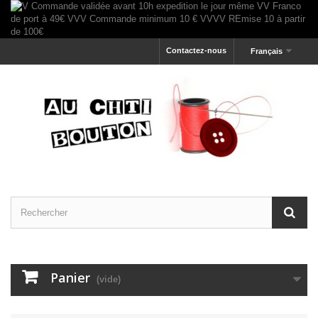
Contactez-nous
Français
Panier
(vide)