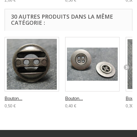
2,00 €
0,30 €
0,50 €
30 AUTRES PRODUITS DANS LA MÊME
CATÉGORIE :
Bouton...
Bouton...
Bouto
0,50 €
0,40 €
0,30 €