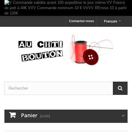
Contactez-nous
Français
Panier
(vide)