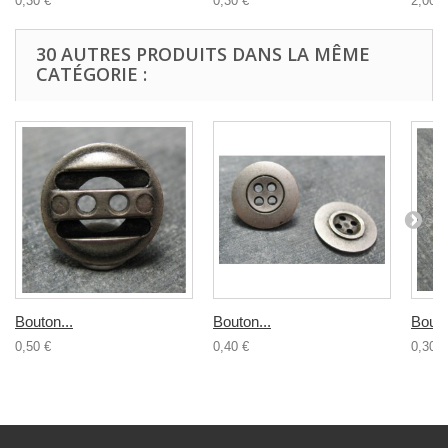
0,30 €
0,30 €
2,00 €
30 AUTRES PRODUITS DANS LA MÊME
CATÉGORIE :
Bouton...
Bouton...
Bouto
0,50 €
0,40 €
0,30 €