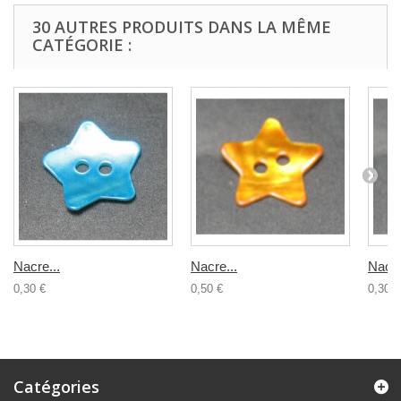
30 AUTRES PRODUITS DANS LA MÊME
CATÉGORIE :
Nacre...
Nacre...
Nacre
0,30 €
0,50 €
0,30 €
Catégories