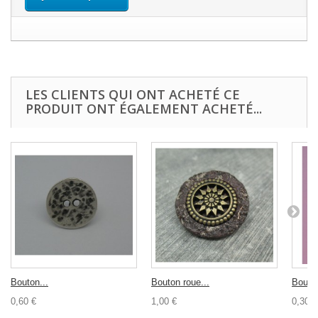
LES CLIENTS QUI ONT ACHETÉ CE
PRODUIT ONT ÉGALEMENT ACHETÉ...
Bouton...
Bouton roue...
Bouton
0,60 €
1,00 €
0,30 €