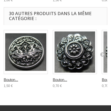
1,00 €
1,50 €
0,80 €
30 AUTRES PRODUITS DANS LA MÊME
CATÉGORIE :
Bouton...
Bouton...
Bouto
1,50 €
0,70 €
0,70 €