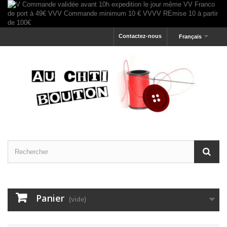
Contactez-nous
Français
Panier
(vide)