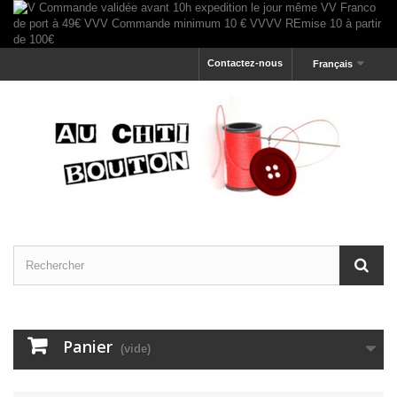
Contactez-nous
Français
Panier
(vide)