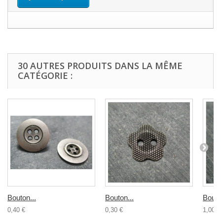
30 AUTRES PRODUITS DANS LA MÊME
CATÉGORIE :
Bouton...
Bouton...
Bouto
0,40 €
0,30 €
1,00 €