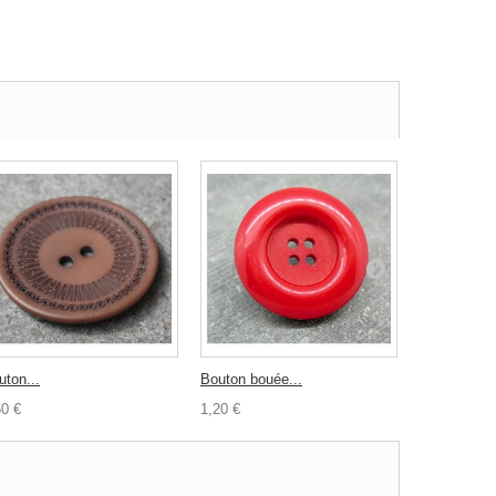
uton...
Bouton bouée...
Bouton galet
60 €
1,20 €
0,80 €