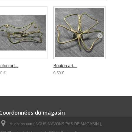
uton art...
Bouton art...
Bouton...
50 €
0,50 €
0,80 €
Coordonnées du magasin
Auchtibouton ( NOUS N'AVONS PAS DE MAGASIN ),