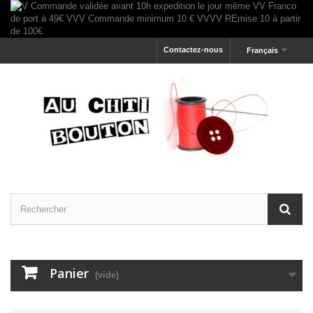
Contactez-nous
Français
Panier
(vide)