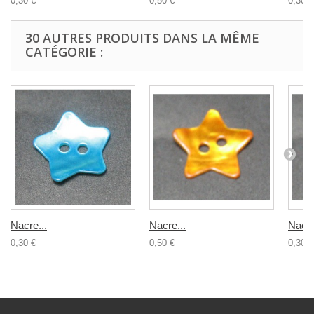
0,30 €
0,50 €
0,30 €
30 AUTRES PRODUITS DANS LA MÊME
CATÉGORIE :
Nacre...
Nacre...
Nacre
0,30 €
0,50 €
0,30 €