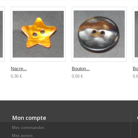
Nacre...
Bouton...
Bo
0,30 €
0,50 €
0,
Mon compte
Mes commandes
Mes avoirs