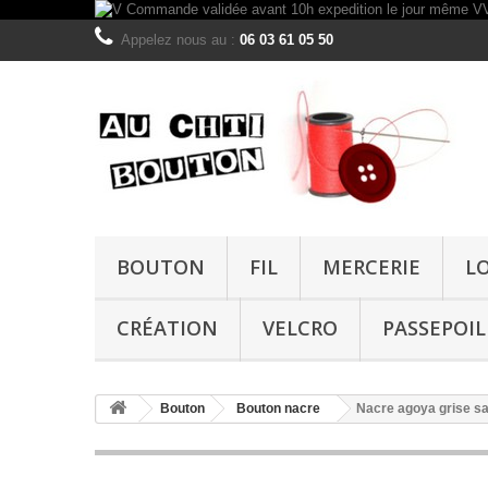
Appelez nous au :
06 03 61 05 50
BOUTON
FIL
MERCERIE
L
CRÉATION
VELCRO
PASSEPOIL
Bouton
Bouton nacre
Nacre agoya grise s