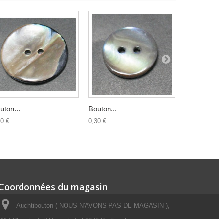
uton...
Bouton...
Bouton...
60 €
0,30 €
0,50 €
Coordonnées du magasin
Auchtibouton ( NOUS N'AVONS PAS DE MAGASIN ),