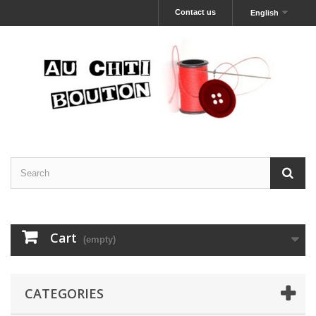
Contact us
English
Cart
(empty)
CATEGORIES