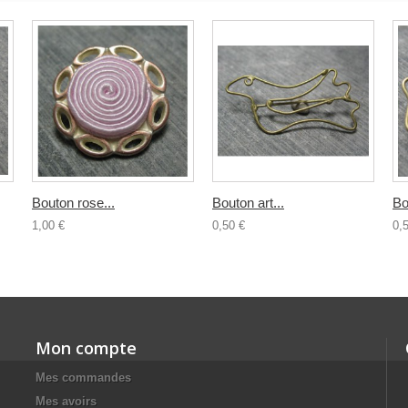
Bouton rose...
Bouton art...
Bo
1,00 €
0,50 €
0,
Mon compte
Mes commandes
Mes avoirs