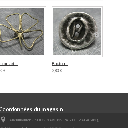
uton art...
Bouton...
Bouton...
50 €
0,80 €
0,70 €
Coordonnées du magasin
Auchtibouton ( NOUS N'AVONS PAS DE MAGASIN ),