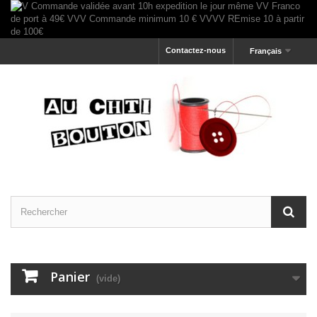
Contactez-nous
Français
Panier
(vide)