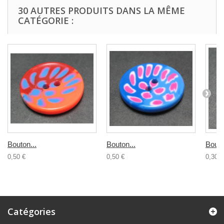
30 AUTRES PRODUITS DANS LA MÊME
CATÉGORIE :
Bouton...
Bouton...
Bouto
0,50 €
0,50 €
0,30 €
Catégories