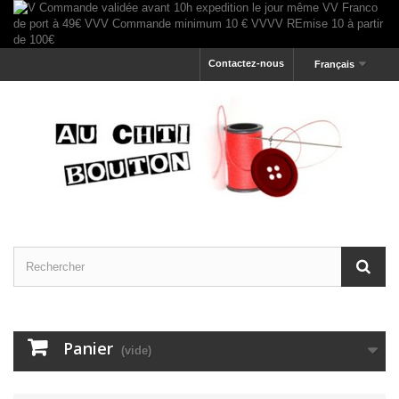
Contactez-nous
Français
Panier
(vide)