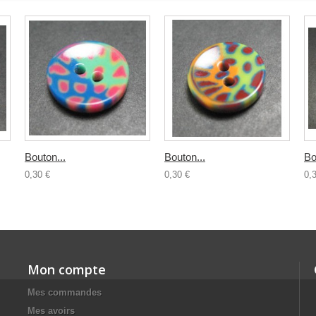
Bouton...
Bouton...
Bo
0,30 €
0,30 €
0,
Mon compte
Mes commandes
Mes avoirs