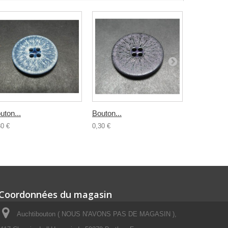
uton...
Bouton...
Bouton...
30 €
0,30 €
0,30 €
Coordonnées du magasin
Auchtibouton ( NOUS N'AVONS PAS DE MAGASIN ),