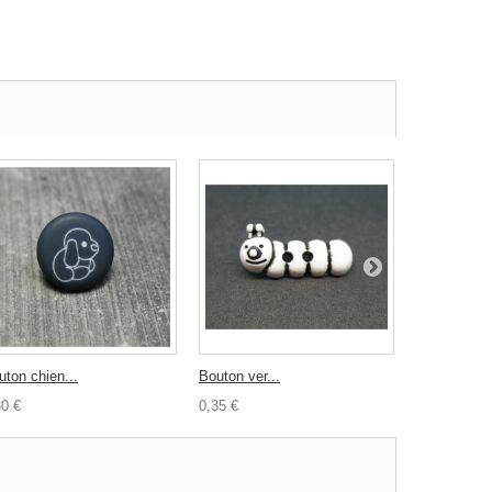
uton chien...
Bouton ver...
Bouton coco
30 €
0,35 €
1,20 €