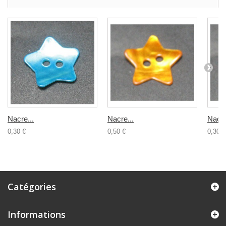
Nacre...
Nacre...
Nacre
0,30 €
0,50 €
0,30 €
Catégories
Informations