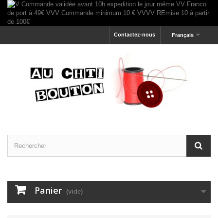
Contactez-nous
Français
Panier
(vide)