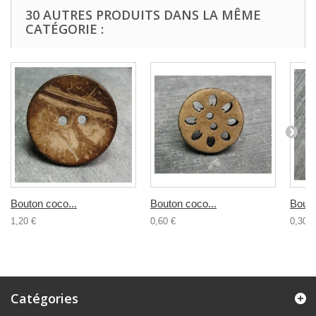
30 AUTRES PRODUITS DANS LA MÊME
CATÉGORIE :
Bouton coco...
Bouton coco...
Bouto
1,20 €
0,60 €
0,30 €
Catégories