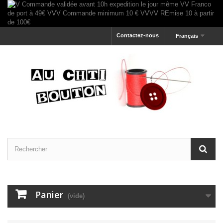
Contactez-nous
Français
Panier
(vide)