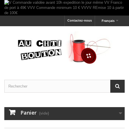
Contactez-nous
Français
Panier
(vide)