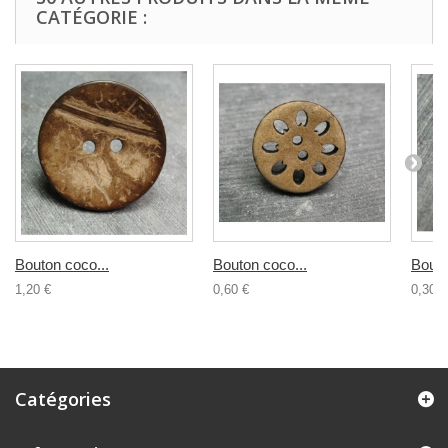
CATÉGORIE :
Bouton coco...
Bouton coco...
Bouto
1,20 €
0,60 €
0,30 €
Catégories