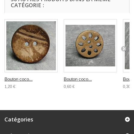
CATÉGORIE :
Bouton coco...
Bouton coco...
Bouto
1,20 €
0,60 €
0,30 €
Catégories