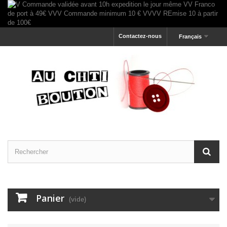
Contactez-nous
Français
Panier
(vide)