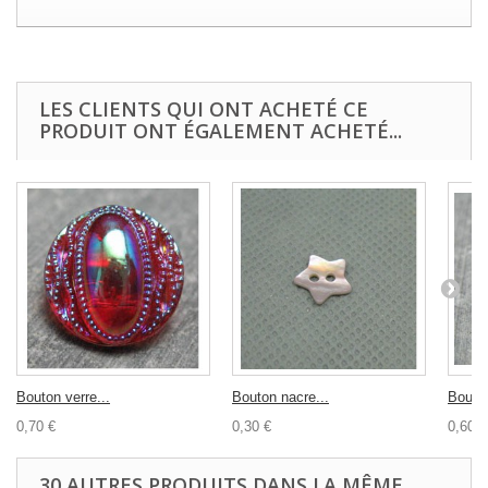
LES CLIENTS QUI ONT ACHETÉ CE
PRODUIT ONT ÉGALEMENT ACHETÉ...
Bouton verre...
Bouton nacre...
Bouton
0,70 €
0,30 €
0,60 €
30 AUTRES PRODUITS DANS LA MÊME