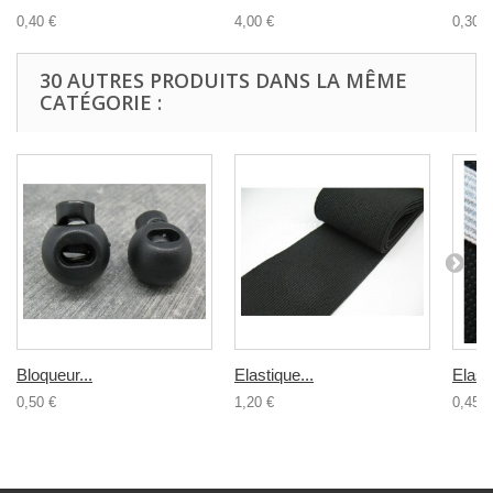
0,40 €
4,00 €
0,30 €
30 AUTRES PRODUITS DANS LA MÊME
CATÉGORIE :
Bloqueur...
Elastique...
Elasti
0,50 €
1,20 €
0,45 €