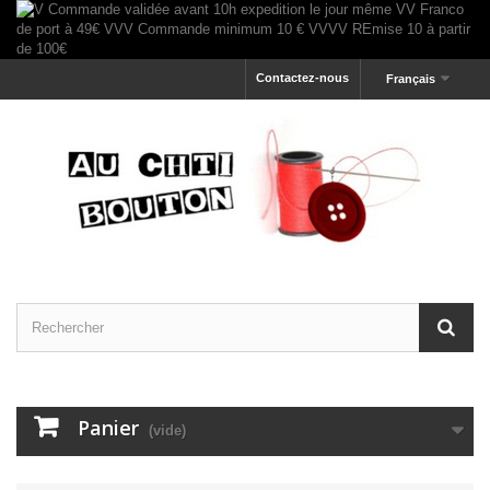
Contactez-nous
Français
Panier
(vide)