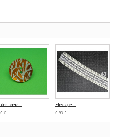
uton nacre...
Elastique...
Coton ciré..
00 €
0,80 €
1,00 €