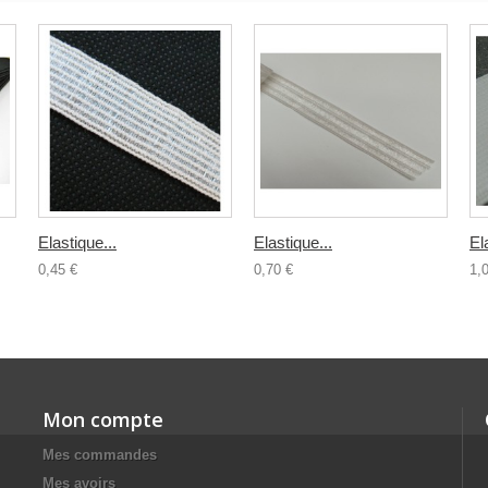
Elastique...
Elastique...
El
0,45 €
0,70 €
1,
Mon compte
Mes commandes
Mes avoirs