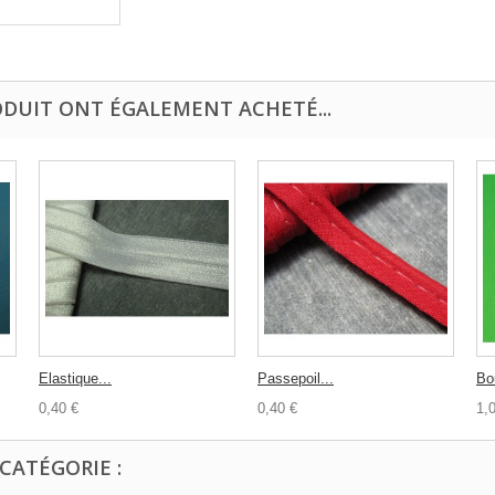
ODUIT ONT ÉGALEMENT ACHETÉ...
Elastique...
Passepoil...
Bo
0,40 €
0,40 €
1,
CATÉGORIE :