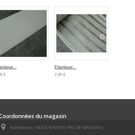
astique...
Elastique...
Elastique..
00 €
2,00 €
0,70 €
Coordonnées du magasin
Auchtibouton ( NOUS N'AVONS PAS DE MAGASIN ),