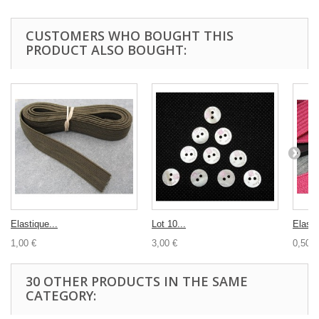
CUSTOMERS WHO BOUGHT THIS
PRODUCT ALSO BOUGHT:
Elastique...
Lot 10...
Elasti
1,00 €
3,00 €
0,50 €
30 OTHER PRODUCTS IN THE SAME
CATEGORY: