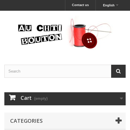
Contact us
English
Cart
(empty)
CATEGORIES