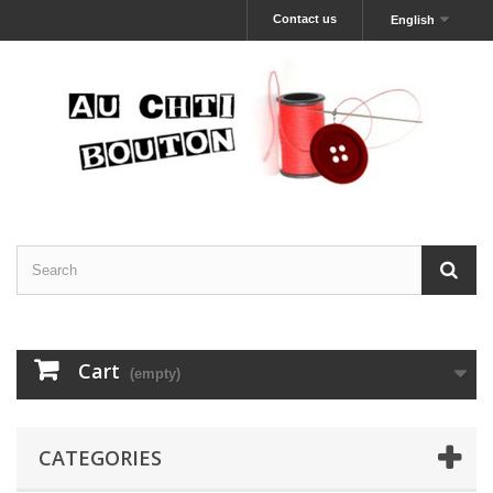
Contact us
English
Cart
(empty)
CATEGORIES