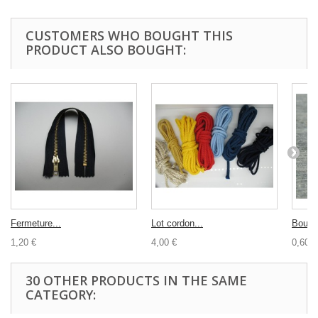
CUSTOMERS WHO BOUGHT THIS
PRODUCT ALSO BOUGHT:
Fermeture...
Lot cordon...
Bouton
1,20 €
4,00 €
0,60 €
30 OTHER PRODUCTS IN THE SAME
CATEGORY: