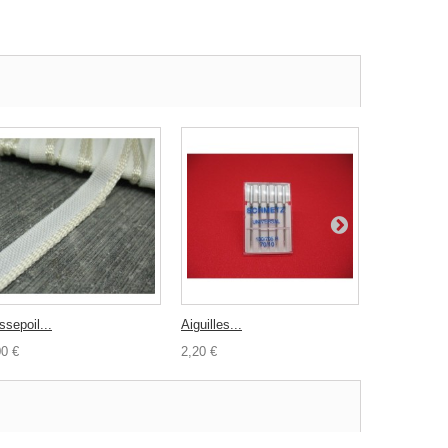
ssepoil...
Aiguilles...
Bouton ours
00 €
2,20 €
0,30 €