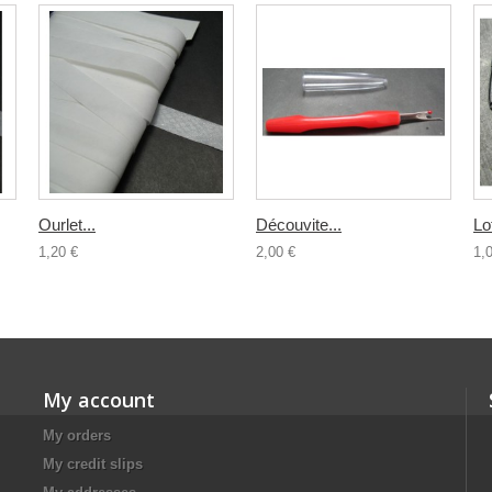
Ourlet...
Découvite...
Lo
1,20 €
2,00 €
1,
My account
My orders
My credit slips