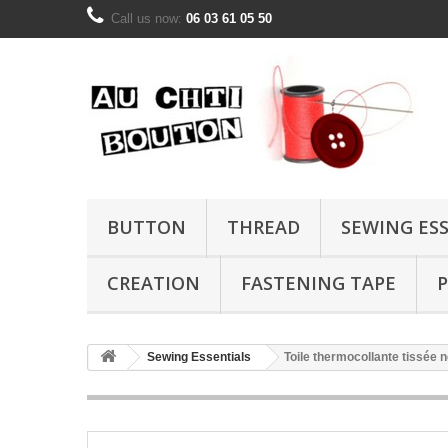
Call us now:
06 03 61 05 50
BUTTON
THREAD
SEWING ES
CREATION
FASTENING TAPE
P
Sewing Essentials
Toile thermocollante tissée n