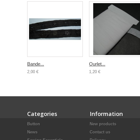
Bande...
Ourlet...
2,00 €
1,20 €
Categories
Information
Button
New products
News
Contact us