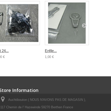
t 24...
Enfile...
Boucle...
00 €
1,00 €
2,00 €
Store Information
Auchtibouton ( NOUS N'AVONS PAS DE MAGASIN ),
117 Chemin de l' Hazewinde 59270 Berthen France