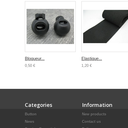
Bloqueur...
Elastique...
0,50 €
1,20 €
Categories
Information
Button
New products
News
Contact us