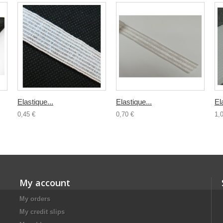
Elastique...
Elastique...
El
0,45 €
0,70 €
1,
My account
My orders
My credit slips