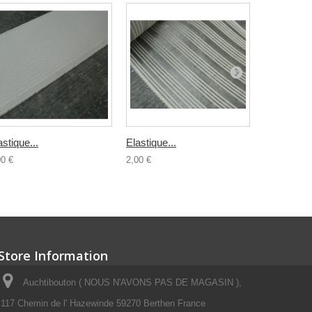
astique...
Elastique...
Elastique..
00 €
2,00 €
0,60 €
Store Information
Auchtibouton ( NOUS N'AVONS PAS DE MAGASIN ),
117 Chemin de l' Hazewinde 59270 Berthen France