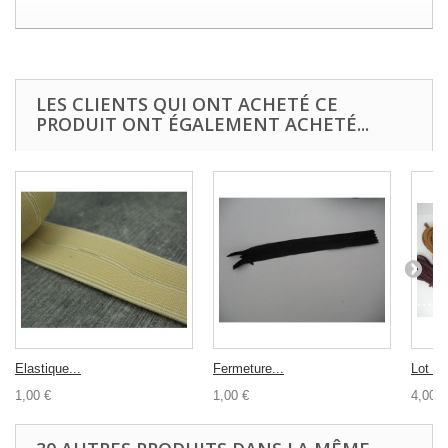
LES CLIENTS QUI ONT ACHETÉ CE
PRODUIT ONT ÉGALEMENT ACHETÉ...
Elastique...
Fermeture...
Lot co
1,00 €
1,00 €
4,00 €