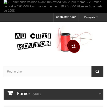
Contactez-nous
Français
Panier
(vide)