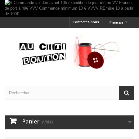
Contactez-nous
Français
Panier
(vide)