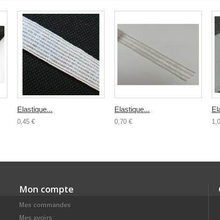
Elastique...
Elastique...
El
0,45 €
0,70 €
1,
Mon compte
Mes commandes
Mes avoirs