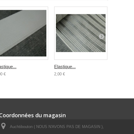
astique...
Elastique...
Elastique..
00 €
2,00 €
0,70 €
Coordonnées du magasin
Auchtibouton ( NOUS N'AVONS PAS DE MAGASIN ),