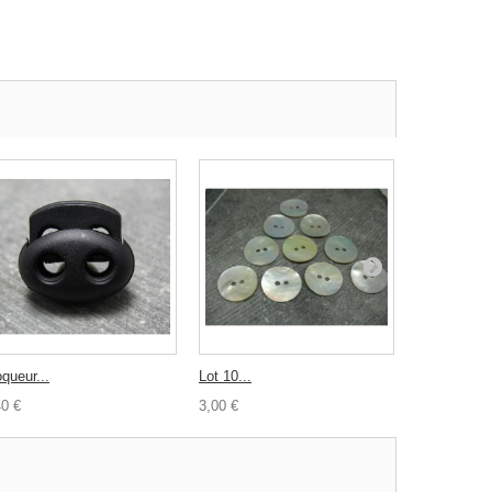
queur...
Lot 10...
Bouton nacr
40 €
3,00 €
0,30 €